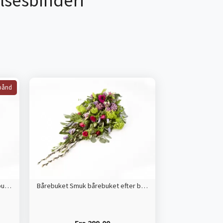
lsesbinderi
bånd
Bårebuket med bånd Smuk bårebuket efter blomsterdekoratørens valg
Bårebuket Smuk bårebuket efter blomsterdekoratørens valg