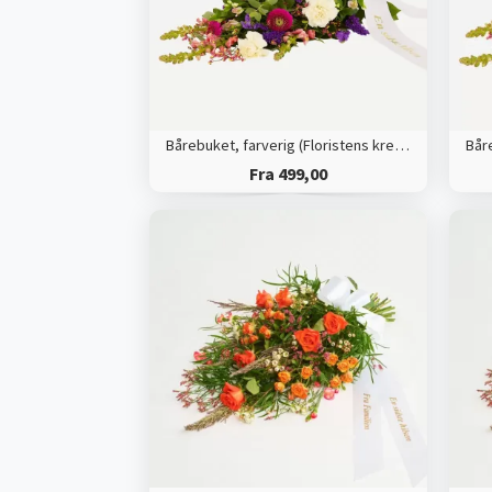
Bårebuket, farverig (Floristens kreative valg) med bånd
Fra 499,00