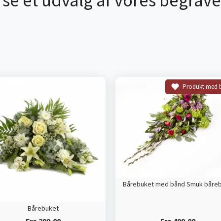
 se et udvalg af vores begrave
Produkt med 
Bårebuket