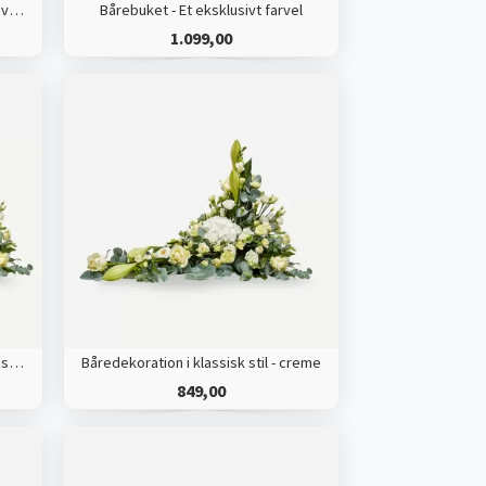
Bårebuket med bånd - Et eksklusivt farvel
Bårebuket - Et eksklusivt farvel
1.099,00
Båredekoration med bånd i klassisk stil - creme
Båredekoration i klassisk stil - creme
849,00