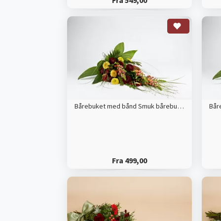
Fra 549,00
Bårebuket med bånd Smuk bårebuket med årstidens blomster
Fra 499,00