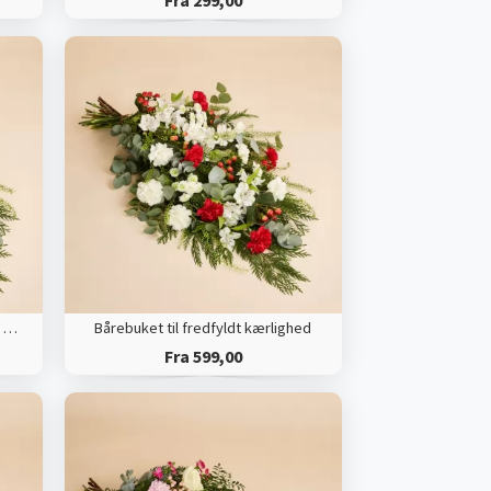
Fra 299,00
Bårebuket til fredfyldt kærlighed med bånd
Bårebuket til fredfyldt kærlighed
Fra 599,00