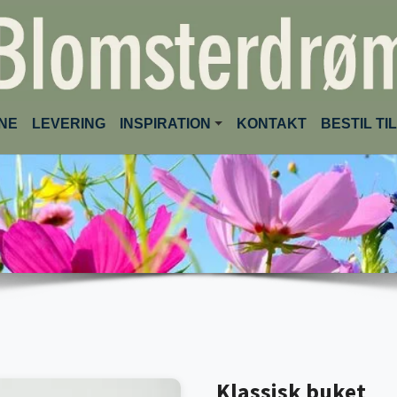
(CURRENT)
INE
LEVERING
INSPIRATION
KONTAKT
BESTIL T
Klassisk buket