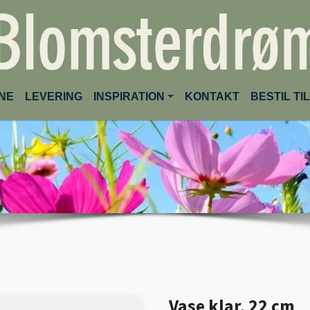
(CURRENT)
INE
LEVERING
INSPIRATION
KONTAKT
BESTIL T
Vase klar, 22 cm