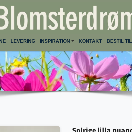
(CURRENT)
INE
LEVERING
INSPIRATION
KONTAKT
BESTIL T
Solrige lilla nuan