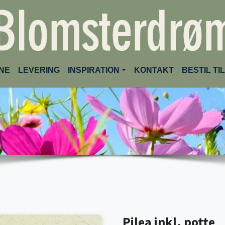
(CURRENT)
INE
LEVERING
INSPIRATION
KONTAKT
BESTIL T
Pilea inkl. potte