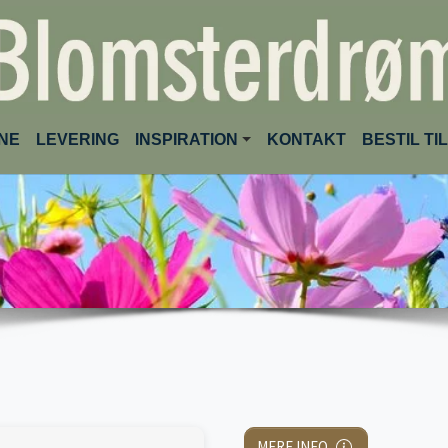
(CURRENT)
INE
LEVERING
INSPIRATION
KONTAKT
BESTIL T
MERE INFO